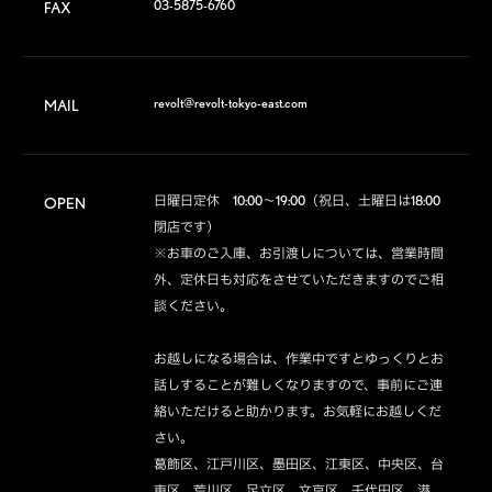
03-5875-6760
FAX
revolt@revolt-tokyo-east.com
MAIL
日曜日定休　10:00～19:00（祝日、土曜日は18:00
OPEN
閉店です）

※お車のご入庫、お引渡しについては、営業時間
外、定休日も対応をさせていただきますのでご相
談ください。

お越しになる場合は、作業中ですとゆっくりとお
話しすることが難しくなりますので、事前にご連
絡いただけると助かります。お気軽にお越しくだ
さい。

葛飾区、江戸川区、墨田区、江東区、中央区、台
東区、荒川区、足立区、文京区、千代田区、港