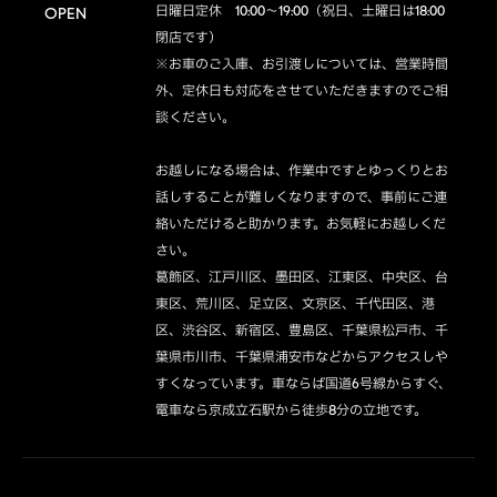
日曜日定休　10:00～19:00（祝日、土曜日は18:00
OPEN
閉店です）

※お車のご入庫、お引渡しについては、営業時間
外、定休日も対応をさせていただきますのでご相
談ください。

お越しになる場合は、作業中ですとゆっくりとお
話しすることが難しくなりますので、事前にご連
絡いただけると助かります。お気軽にお越しくだ
さい。

葛飾区、江戸川区、墨田区、江東区、中央区、台
東区、荒川区、足立区、文京区、千代田区、港
区、渋谷区、新宿区、豊島区、千葉県松戸市、千
葉県市川市、千葉県浦安市などからアクセスしや
すくなっています。車ならば国道6号線からすぐ、
電車なら京成立石駅から徒歩8分の立地です。